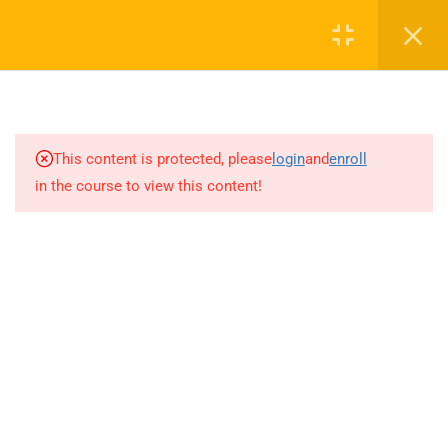
Bản Đồ chỉ đường đến Trung tâm Piano Fun Bình
Minh
Piano Fun
9
TRÌNH ĐỘ 1
14
TRÌNH ĐỘ 2
This content is protected, please
login
and
enroll
in the course to view this content!
10
TRÌNH ĐỘ 3
3.1
Petite Valse | Bản valse ngắn
3 Minutes
3.2
Au claire de la Lune – Dưới
ánh trăng
5 Minutes
3.3
Suzon