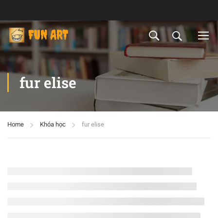
fur elise
Home
Khóa học
fur elise