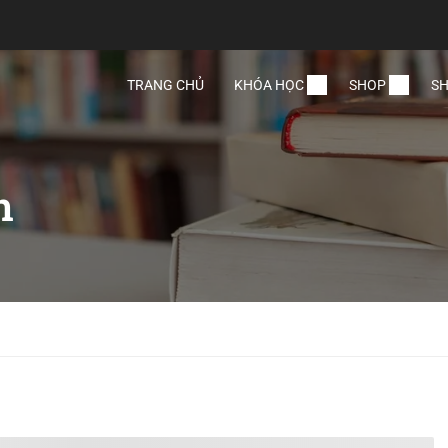
TRANG CHỦ
KHÓA HỌC
SHOP
SH
n