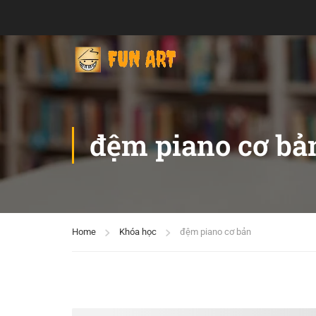
đệm piano cơ bả
Home
Khóa học
đệm piano cơ bản