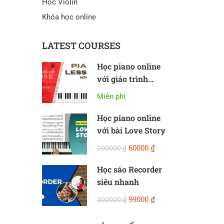
Học Violin
Khóa học online
LATEST COURSES
Học piano online
với giáo trình
Methode Rose
Miễn phí
Học piano online
với bài Love Story
60000 ₫
200000 ₫
Học sáo Recorder
siêu nhanh
99000 ₫
300000 ₫