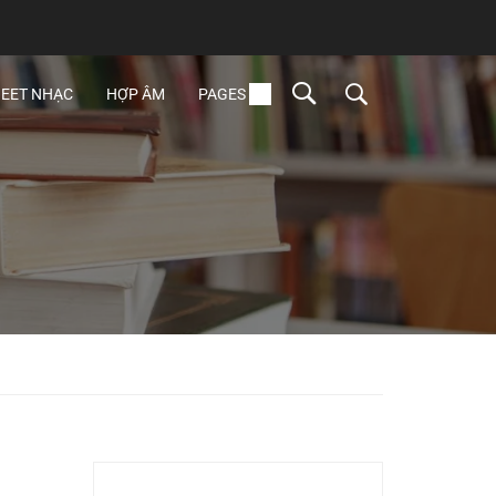
EET NHẠC
HỢP ÂM
PAGES