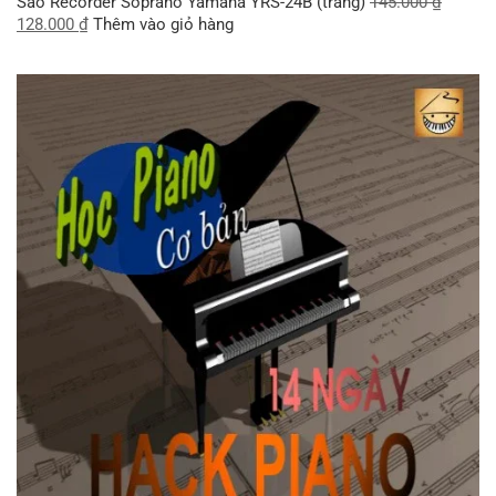
Sáo Recorder Soprano Yamaha YRS-24B (trắng)
145.000
₫
128.000
₫
Thêm vào giỏ hàng