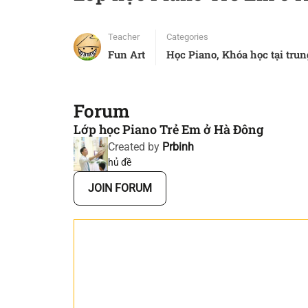
Teacher
Categories
Fun Art
Học Piano
,
Khóa học tại tru
Forum
Lớp học Piano Trẻ Em ở Hà Đông
Created by
Prbinh
hủ đề
JOIN FORUM