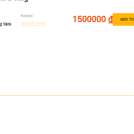
Review
1500000 ₫
ADD TO
ng tâm