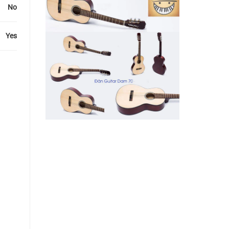
No
Yes