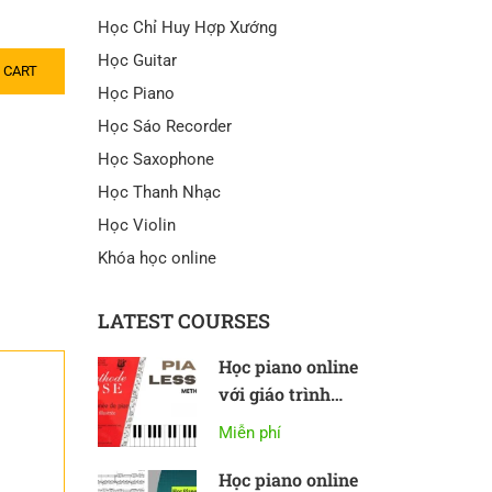
Học Chỉ Huy Hợp Xướng
Học Guitar
 CART
Học Piano
Học Sáo Recorder
Học Saxophone
Học Thanh Nhạc
Học Violin
Khóa học online
LATEST COURSES
Học piano online
với giáo trình
Methode Rose
Miễn phí
Học piano online