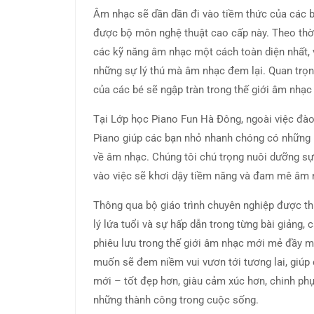
Âm nhạc sẽ dần dần đi vào tiềm thức của các b
được bộ môn nghệ thuật cao cấp này. Theo thời
các kỹ năng âm nhạc một cách toàn diện nhất,
những sự lý thú mà âm nhạc đem lại. Quan trọng
của các bé sẽ ngập tràn trong thế giới âm nhạ
Tại Lớp học Piano Fun Hà Đông, ngoài việc đào
Piano giúp các bạn nhỏ nhanh chóng có những 
về âm nhạc. Chúng tôi chú trọng nuôi dưỡng sự 
vào việc sẽ khơi dậy tiềm năng và đam mê âm 
Thông qua bộ giáo trình chuyên nghiệp được thi
lý lứa tuổi và sự hấp dẫn trong từng bài giảng,
phiêu lưu trong thế giới âm nhạc mới mẻ đầy 
muốn sẽ đem niềm vui vươn tới tương lai, giúp
mới – tốt đẹp hơn, giàu cảm xúc hơn, chinh phụ
những thành công trong cuộc sống.