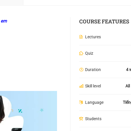
COURSE FEATURES
ẻ em
Lectures
Quiz
Duration
4 
Skill level
All
Language
Tiến
Students