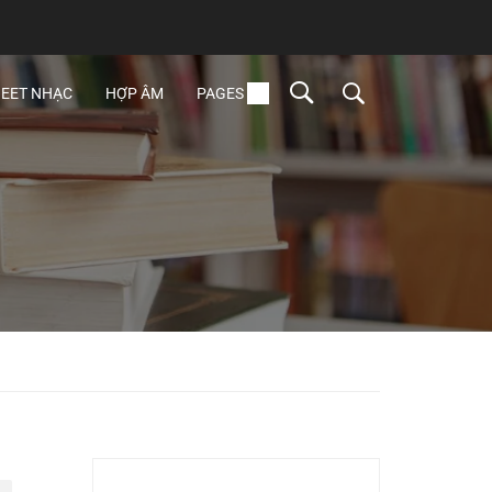
EET NHẠC
HỢP ÂM
PAGES