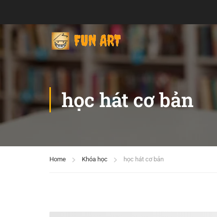
học hát cơ bản
Home
Khóa học
học hát cơ bản