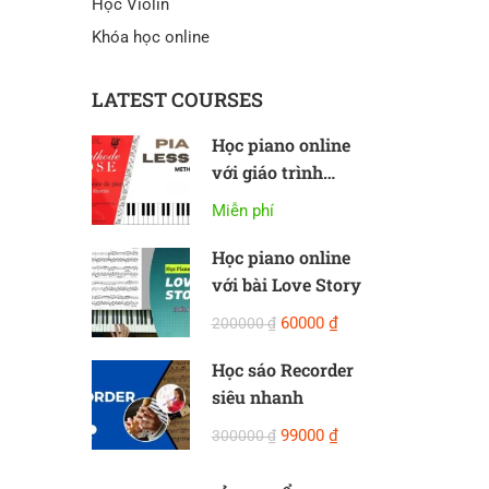
Học Violin
Khóa học online
LATEST COURSES
Học piano online
với giáo trình
Methode Rose
Miễn phí
Học piano online
với bài Love Story
60000 ₫
200000 ₫
Học sáo Recorder
siêu nhanh
99000 ₫
300000 ₫