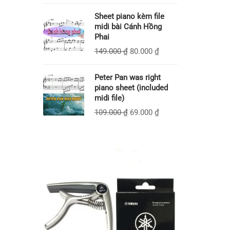
Sheet piano kèm file
midi bài Cánh Hồng
Phai
149.000
₫
80.000
₫
Peter Pan was right
piano sheet (included
midi file)
109.000
₫
69.000
₫