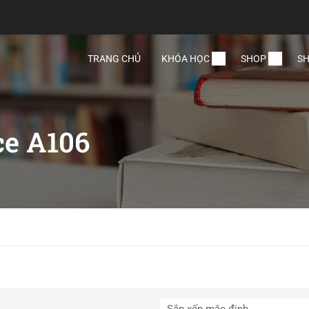
TRANG CHỦ
KHÓA HỌC
SHOP
SH
ce A106