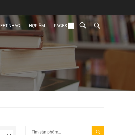
EET NHẠC
HỢP ÂM
PAGES
TÌM