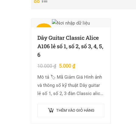
Giảm giá!
Dây Guitar Classic Alice
A106 lẻ số 1, số 2, số 3, 4, 5,
6
10.000
₫
5.000
₫
Mô tả 🏷 Mã Giảm Giá Hình ảnh
và thông số kỹ thuật Dây guitar
lẻ số 1, số 2, 3 đàn Classic alice
A106 Quý khách lưu ý:…
THÊM VÀO GIỎ HÀNG