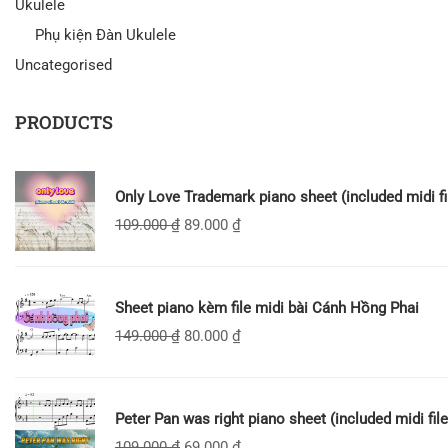
Ukulele
Phụ kiện Đàn Ukulele
Uncategorised
PRODUCTS
Only Love Trademark piano sheet (included midi fi
109.000
₫
89.000
₫
Sheet piano kèm file midi bài Cánh Hồng Phai
149.000
₫
80.000
₫
Peter Pan was right piano sheet (included midi file
109.000
₫
69.000
₫