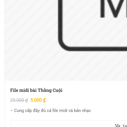
File midi bài Thằng Cuội
25.000
₫
5.000
₫
– Cung cấp đầy đủ cả file midi và bản nhạc
TH