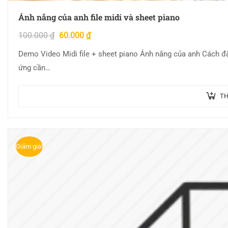
Ánh nắng của anh file midi và sheet piano
100.000
₫
60.000
₫
Demo Video Midi file + sheet piano Ánh nắng của anh Cách đặ
ứng cần…
TH
Giảm giá!