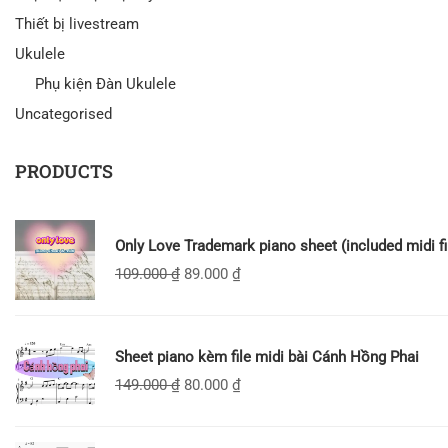
Thiết bị livestream
Ukulele
Phụ kiện Đàn Ukulele
Uncategorised
PRODUCTS
Only Love Trademark piano sheet (included midi fi
109.000
₫
89.000
₫
Sheet piano kèm file midi bài Cánh Hồng Phai
149.000
₫
80.000
₫