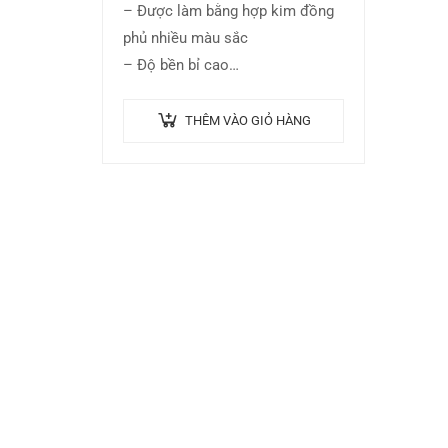
– Được làm bằng hợp kim đồng
phủ nhiều màu sắc
– Độ bền bỉ cao
– Thích hợp dành cho guitar
acoustic
THÊM VÀO GIỎ HÀNG