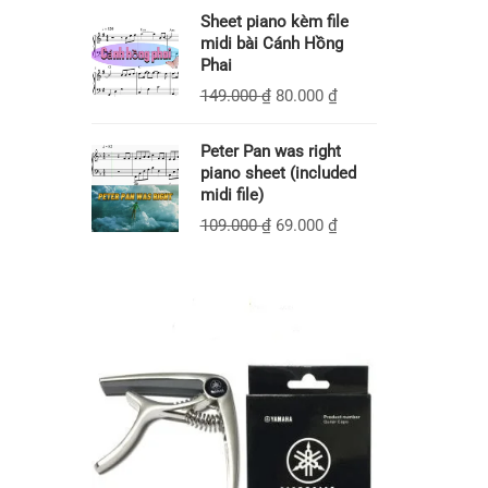
Sheet piano kèm file
midi bài Cánh Hồng
Phai
149.000
₫
80.000
₫
Peter Pan was right
piano sheet (included
midi file)
109.000
₫
69.000
₫