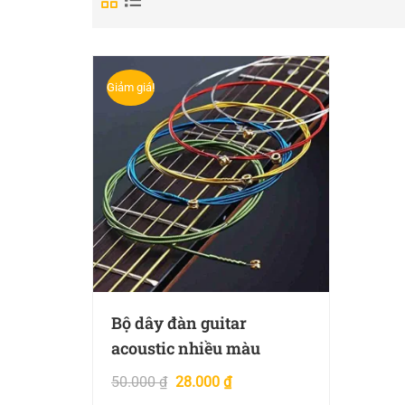
Giảm giá!
Bộ dây đàn guitar
acoustic nhiều màu
50.000
₫
28.000
₫