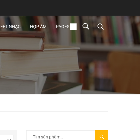
EET NHẠC
HỢP ÂM
PAGES
TÌM