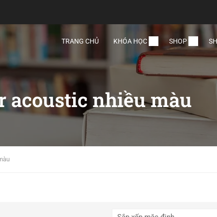
TRANG CHỦ
KHÓA HỌC
SHOP
SH
r acoustic nhiều màu
 màu