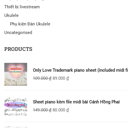
Thiết bị livestream
Ukulele
Phụ kiện Đàn Ukulele
Uncategorised
PRODUCTS
Only Love Trademark piano sheet (included midi fi
109.000
₫
89.000
₫
Sheet piano kèm file midi bài Cánh Hồng Phai
149.000
₫
80.000
₫