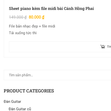
Sheet piano kèm file midi bài Cánh Hồng Phai
149.000
₫
80.000
₫
File bản nhạc đẹp + file midi
Tải xuống tức thì
TH
PRODUCT CATEGORIES
Đàn Guitar
Đàn Guitar cũ