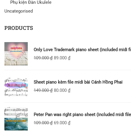
Phụ kiện Đàn Ukulele
Uncategorised
PRODUCTS
Only Love Trademark piano sheet (included midi fi
109.000
₫
89.000
₫
Sheet piano kèm file midi bài Cánh Hồng Phai
149.000
₫
80.000
₫
Peter Pan was right piano sheet (included midi file
109.000
₫
69.000
₫