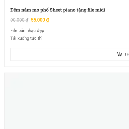
Đêm nằm mơ phố Sheet piano tặng file midi
90.000
₫
55.000
₫
File bản nhạc đẹp
Tải xuống tức thì
TH