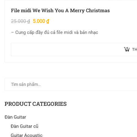
File midi We Wish You A Merry Christmas
25.000
₫
5.000
₫
– Cung cấp đầy đủ cả file midi và bản nhạc
TH
PRODUCT CATEGORIES
Đàn Guitar
Đàn Guitar cũ
Guitar Acoustic