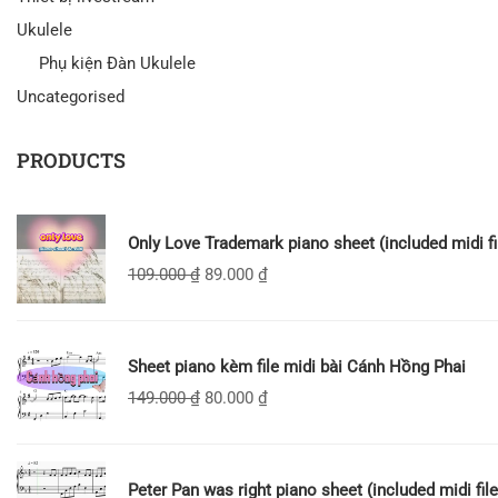
Ukulele
Phụ kiện Đàn Ukulele
Uncategorised
PRODUCTS
Only Love Trademark piano sheet (included midi fi
109.000
₫
89.000
₫
Sheet piano kèm file midi bài Cánh Hồng Phai
149.000
₫
80.000
₫
Peter Pan was right piano sheet (included midi file