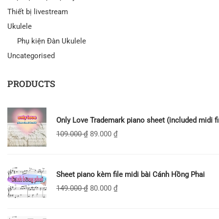
Thiết bị livestream
Ukulele
Phụ kiện Đàn Ukulele
Uncategorised
PRODUCTS
Only Love Trademark piano sheet (included midi fi
109.000
₫
89.000
₫
Sheet piano kèm file midi bài Cánh Hồng Phai
149.000
₫
80.000
₫