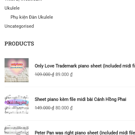
Ukulele
Phụ kiện Đàn Ukulele
Uncategorised
PRODUCTS
Only Love Trademark piano sheet (included midi fi
109.000
₫
89.000
₫
Sheet piano kèm file midi bài Cánh Hồng Phai
149.000
₫
80.000
₫
Peter Pan was right piano sheet (included midi file