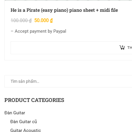
He is a Pirate (easy piano) piano sheet + midi file
100.000
₫
50.000
₫
– Accept payment by Paypal
TH
PRODUCT CATEGORIES
Đàn Guitar
Đàn Guitar cũ
Guitar Acoustic