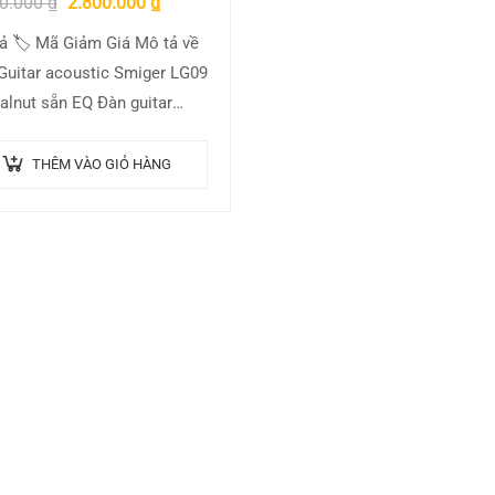
00.000
₫
2.800.000
₫
ả 🏷 Mã Giảm Giá Mô tả về
Guitar acoustic Smiger LG09
alnut sẵn EQ Đàn guitar
er gỗ walnut có EQ là sản
m đang…
THÊM VÀO GIỎ HÀNG