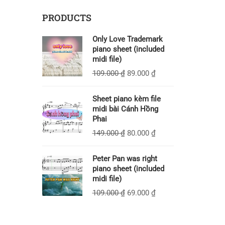
PRODUCTS
Only Love Trademark
piano sheet (included
midi file)
109.000
₫
89.000
₫
Sheet piano kèm file
midi bài Cánh Hồng
Phai
149.000
₫
80.000
₫
Peter Pan was right
piano sheet (included
midi file)
109.000
₫
69.000
₫