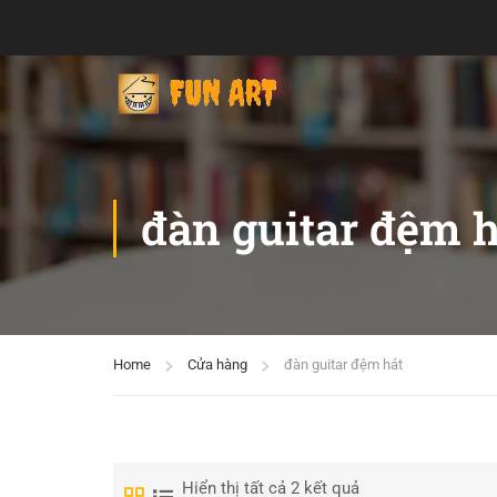
đàn guitar đệm h
Home
Cửa hàng
đàn guitar đệm hát
Hiển thị tất cả 2 kết quả