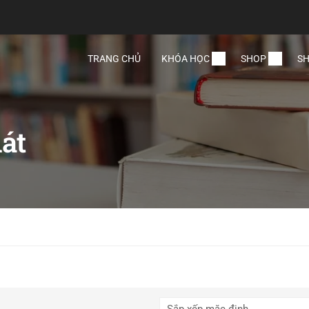
TRANG CHỦ
KHÓA HỌC
SHOP
SH
át