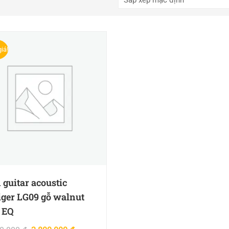
iá!
 guitar acoustic
ger LG09 gỗ walnut
 EQ