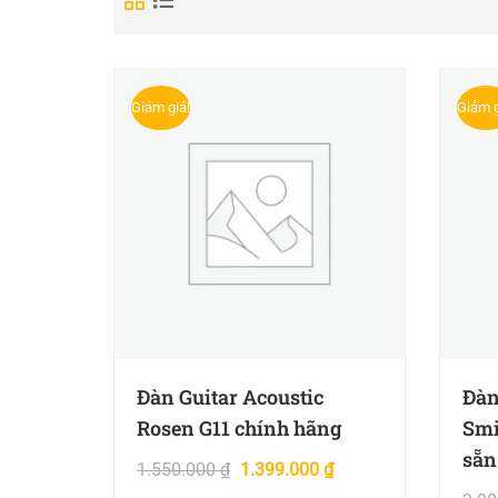
Giảm giá!
Giảm g
Đàn Guitar Acoustic
Đàn
Rosen G11 chính hãng
Smi
sẵn
1.550.000
₫
1.399.000
₫