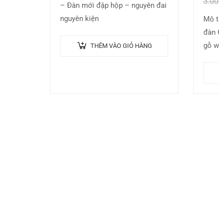
3.0
– Đàn mới đập hộp – nguyên đai
nguyên kiện
Mô t
đàn 
gỗ w
THÊM VÀO GIỎ HÀNG
Smig
phẩ