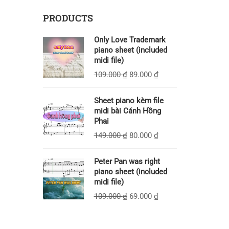
PRODUCTS
Only Love Trademark
piano sheet (included
midi file)
109.000
₫
89.000
₫
Sheet piano kèm file
midi bài Cánh Hồng
Phai
149.000
₫
80.000
₫
Peter Pan was right
piano sheet (included
midi file)
109.000
₫
69.000
₫