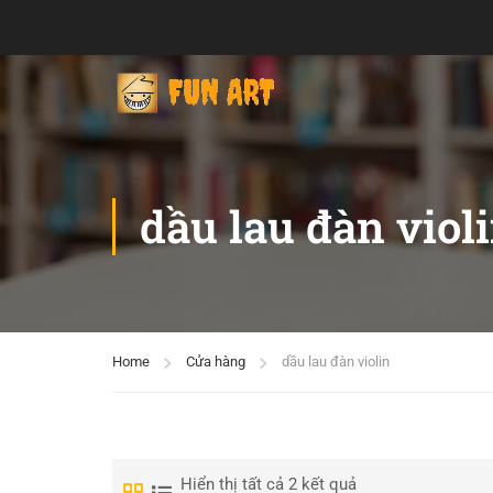
dầu lau đàn viol
Home
Cửa hàng
dầu lau đàn violin
Hiển thị tất cả 2 kết quả