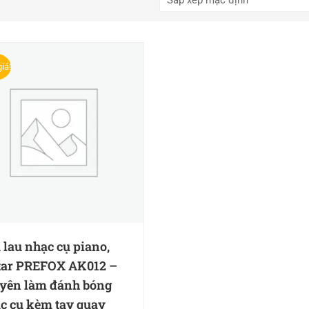
iá!
 lau nhạc cụ piano,
tar PREFOX AK012 –
yên làm đánh bóng
c cụ kèm tay quay