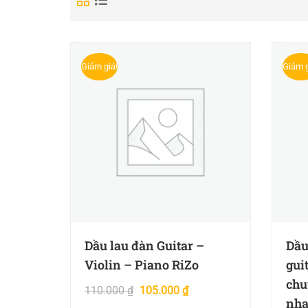
Giảm giá!
Giảm g
Dầu lau đàn Guitar –
Dầu
Violin – Piano RiZo
gui
chu
110.000
₫
105.000
₫
nhạ