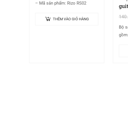
– Mã sản phẩm: Rizo RS02
gui
140
THÊM VÀO GIỎ HÀNG
Bộ s
gồm