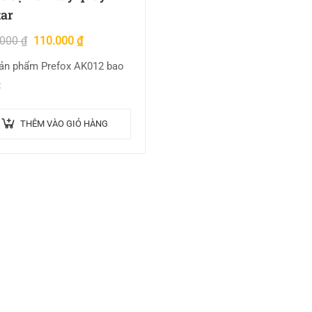
tar
.000
₫
110.000
₫
ản phẩm Prefox AK012 bao
:
THÊM VÀO GIỎ HÀNG