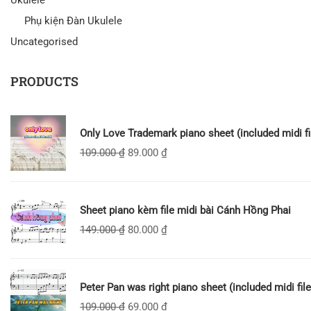
Ukulele
Phụ kiện Đàn Ukulele
Uncategorised
PRODUCTS
Only Love Trademark piano sheet (included midi fi
109.000
₫
89.000
₫
Sheet piano kèm file midi bài Cánh Hồng Phai
149.000
₫
80.000
₫
Peter Pan was right piano sheet (included midi file
109.000
₫
69.000
₫