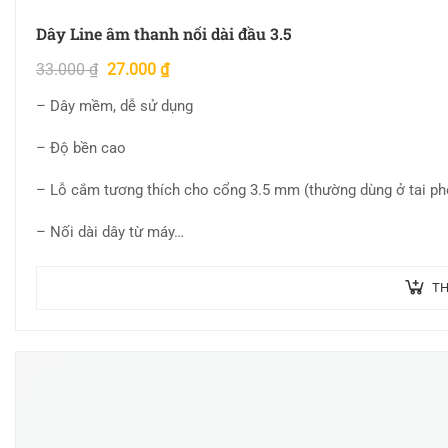
Dây Line âm thanh nối dài đầu 3.5
33.000
₫
27.000
₫
– Dây mềm, dễ sử dụng
– Độ bền cao
– Lỗ cắm tương thích cho cổng 3.5 mm (thường dùng ở tai ph
– Nối dài dây từ máy…
TH