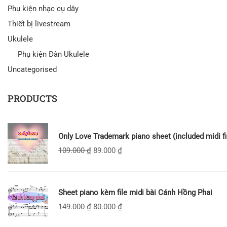
Phụ kiện nhạc cụ dây
Thiết bị livestream
Ukulele
Phụ kiện Đàn Ukulele
Uncategorised
PRODUCTS
Only Love Trademark piano sheet (included midi fi
109.000
₫
89.000
₫
Sheet piano kèm file midi bài Cánh Hồng Phai
149.000
₫
80.000
₫