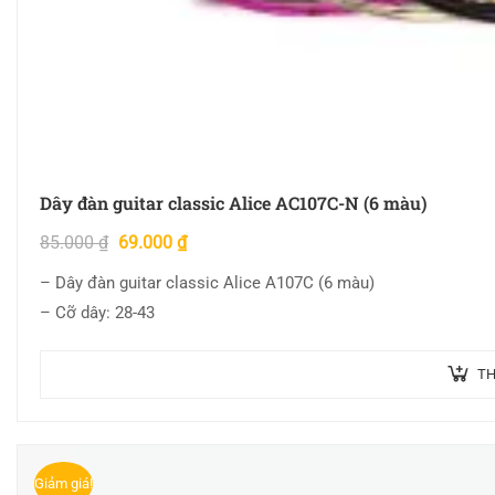
Dây đàn guitar classic Alice AC107C-N (6 màu)
85.000
₫
69.000
₫
– Dây đàn guitar classic Alice A107C (6 màu)
– Cỡ dây: 28-43
TH
Giảm giá!