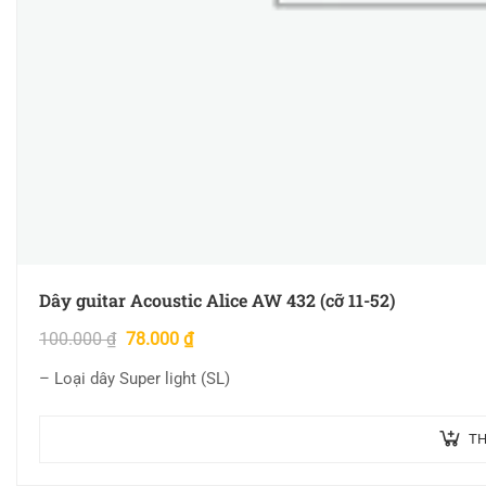
Dây guitar Acoustic Alice AW 432 (cỡ 11-52)
100.000
₫
78.000
₫
– Loại dây Super light (SL)
TH