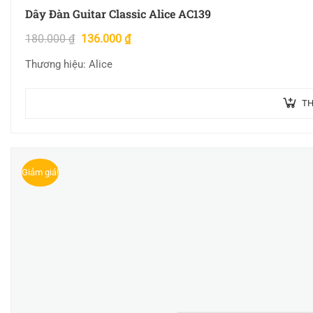
Dây Đàn Guitar Classic Alice AC139
180.000
₫
136.000
₫
Thương hiệu: Alice
TH
Giảm giá!