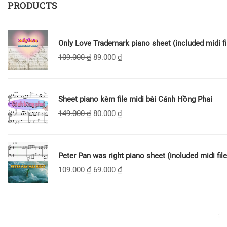
PRODUCTS
Only Love Trademark piano sheet (included midi fi
109.000
₫
89.000
₫
Sheet piano kèm file midi bài Cánh Hồng Phai
149.000
₫
80.000
₫
Peter Pan was right piano sheet (included midi file
109.000
₫
69.000
₫