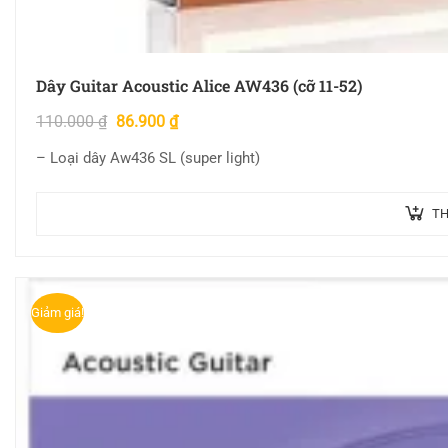
Dây Guitar Acoustic Alice AW436 (cỡ 11-52)
110.000
₫
86.900
₫
– Loại dây Aw436 SL (super light)
TH
Giảm giá!