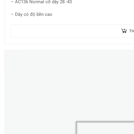
– AC136 Normal cỡ dây 28 -43
– Dây có độ bền cao
TH