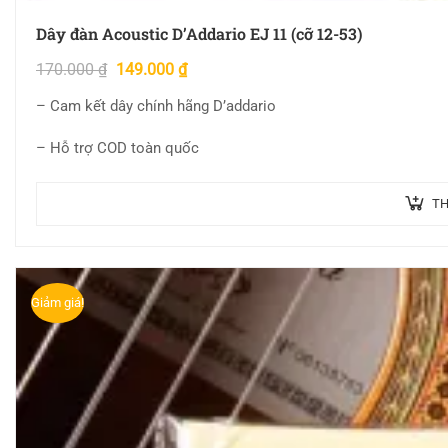
Dây đàn Acoustic D’Addario EJ 11 (cỡ 12-53)
170.000
₫
149.000
₫
– Cam kết dây chính hãng D’addario
– Hỗ trợ COD toàn quốc
TH
Giảm giá!