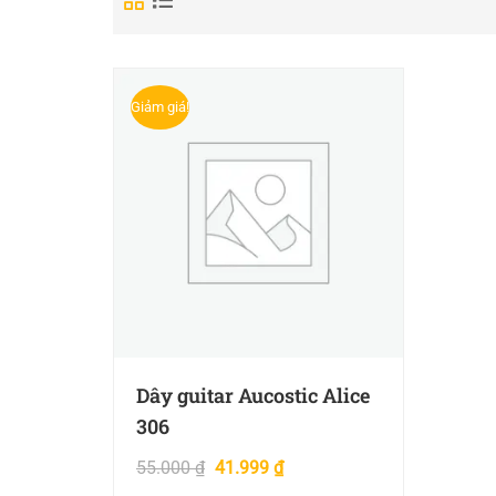
Giảm giá!
Dây guitar Aucostic Alice
306
55.000
₫
41.999
₫