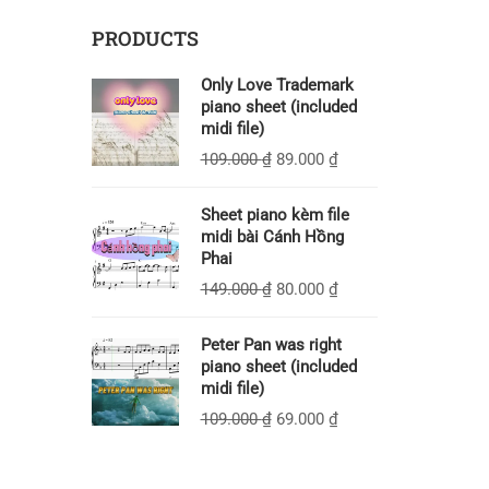
PRODUCTS
Only Love Trademark
piano sheet (included
midi file)
109.000
₫
89.000
₫
Sheet piano kèm file
midi bài Cánh Hồng
Phai
149.000
₫
80.000
₫
Peter Pan was right
piano sheet (included
midi file)
109.000
₫
69.000
₫