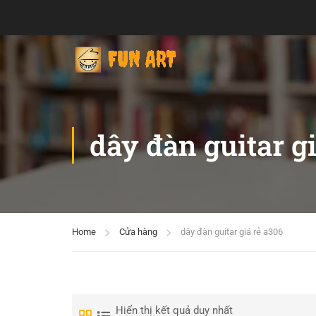
dây đàn guitar g
Home
Cửa hàng
dây đàn guitar giá rẻ a306
Hiển thị kết quả duy nhất