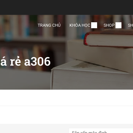
TRANG CHỦ
KHÓA HỌC
SHOP
SH
iá rẻ a306