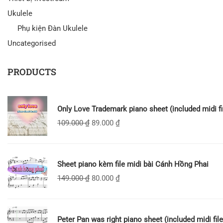
Ukulele
Phụ kiện Đàn Ukulele
Uncategorised
PRODUCTS
Only Love Trademark piano sheet (included midi fi
109.000
₫
89.000
₫
Sheet piano kèm file midi bài Cánh Hồng Phai
149.000
₫
80.000
₫
Peter Pan was right piano sheet (included midi file