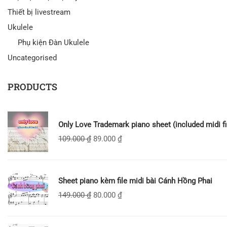
Thiết bị livestream
Ukulele
Phụ kiện Đàn Ukulele
Uncategorised
PRODUCTS
Only Love Trademark piano sheet (included midi fi
109.000
₫
89.000
₫
Sheet piano kèm file midi bài Cánh Hồng Phai
149.000
₫
80.000
₫