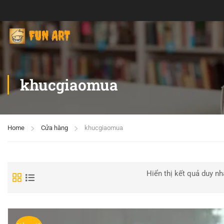
khucgiaomua
Home
Cửa hàng
khucgiaomua
Hiển thị kết quả duy nh