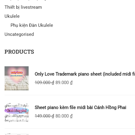
Thiết bị livestream
Ukulele
Phụ kiện Đàn Ukulele
Uncategorised
PRODUCTS
Only Love Trademark piano sheet (included midi fi
109.000
₫
89.000
₫
Sheet piano kèm file midi bài Cánh Hồng Phai
149.000
₫
80.000
₫