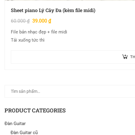
Sheet piano Lý Cây Đa (kèm file midi)
60.000
₫
39.000
₫
File bản nhạc đẹp + file midi
Tải xuống tức thì
TH
PRODUCT CATEGORIES
Đàn Guitar
Đàn Guitar cũ