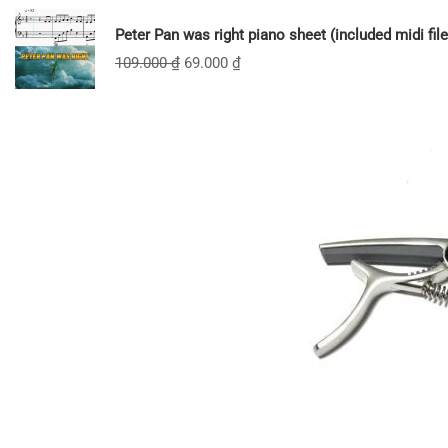
Peter Pan was right piano sheet (included midi file
109.000
₫
69.000
₫