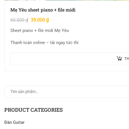
Mẹ Yêu sheet piano + file midi
60.000
₫
39.000
₫
Sheet piano + file midi Mẹ Yêu
Thanh toán online – tải ngay tức thì
TH
PRODUCT CATEGORIES
Đàn Guitar