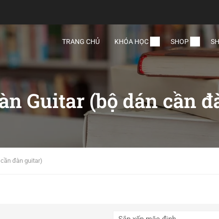
TRANG CHỦ
KHÓA HỌC
SHOP
SH
n Guitar (bộ dán cần đà
cần đàn guitar)