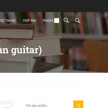
EET NHẠC
HỢP ÂM
PAGES
n guitar)
TÌM