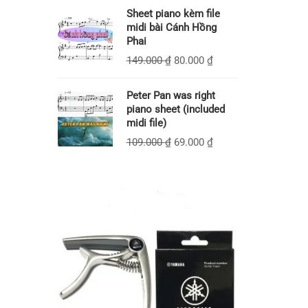
Sheet piano kèm file
midi bài Cánh Hồng
Phai
149.000
₫
80.000
₫
Peter Pan was right
piano sheet (included
midi file)
109.000
₫
69.000
₫