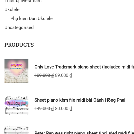
Thiết bị livestream
Ukulele
Phụ kiện Đàn Ukulele
Uncategorised
PRODUCTS
Only Love Trademark piano sheet (included midi fi
109.000
₫
89.000
₫
Sheet piano kèm file midi bài Cánh Hồng Phai
149.000
₫
80.000
₫
Peter Pan was right piano sheet (included midi file