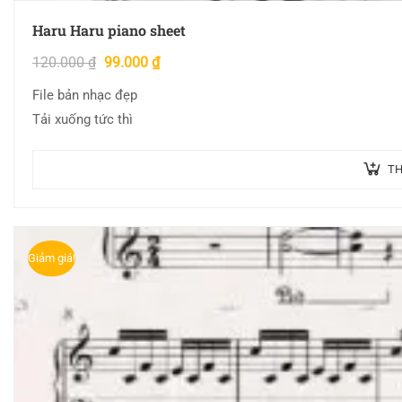
Haru Haru piano sheet
120.000
₫
99.000
₫
File bản nhạc đẹp
Tải xuống tức thì
TH
Giảm giá!