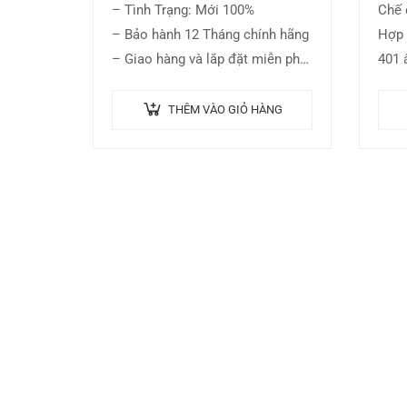
– Tình Trạng: Mới 100%
Chế 
– Bảo hành 12 Tháng chính hãng
Hợp
– Giao hàng và lắp đặt miễn phí
401 
toàn lãnh thổ Quận Hà Đông
hợp 
– Ship COD toàn quốc
độn
THÊM VÀO GIỎ HÀNG
Tích
…