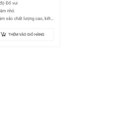
độ Đố vui
 âm nhỏ
âm sắc chất lượng cao, kết
với 143 điệu nhạc đệm tự
g
THÊM VÀO GIỎ HÀNG
 hợp sẵn 112 Bài nhạc,