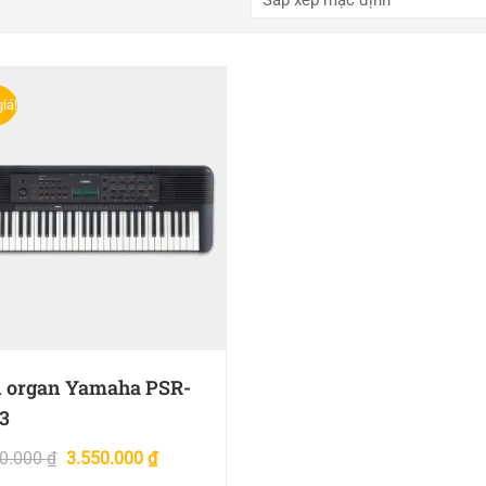
iá!
 organ Yamaha PSR-
3
00.000
₫
3.550.000
₫