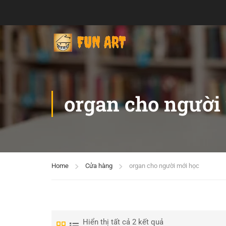
organ cho người
Home
Cửa hàng
organ cho người mới học
Hiển thị tất cả 2 kết quả