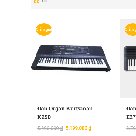
Giảm giá!
Giảm g
Đàn Organ Kurtzman
Đàn
K250
E27
5.300.000
₫
5.199.000
₫
3.7