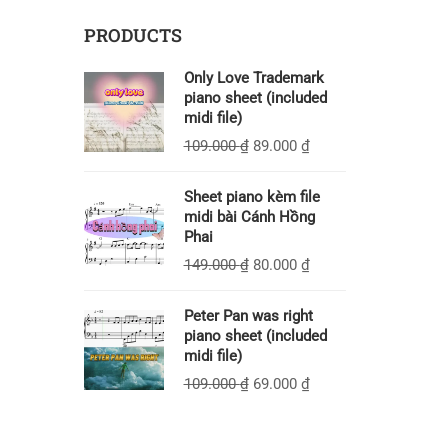
PRODUCTS
Only Love Trademark
piano sheet (included
midi file)
109.000
₫
89.000
₫
Sheet piano kèm file
midi bài Cánh Hồng
Phai
149.000
₫
80.000
₫
Peter Pan was right
piano sheet (included
midi file)
109.000
₫
69.000
₫