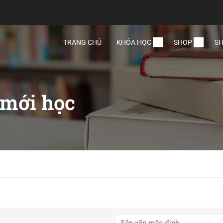
TRANG CHỦ
KHÓA HỌC
SHOP
SH
 mới học