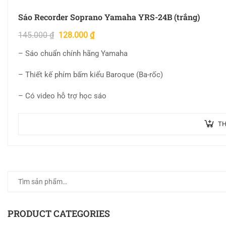
Sáo Recorder Soprano Yamaha YRS-24B (trắng)
145.000
₫
128.000
₫
– Sáo chuẩn chính hãng Yamaha
– Thiết kế phím bấm kiểu Baroque (Ba-rốc)
– Có video hỗ trợ học sáo
TH
PRODUCT CATEGORIES