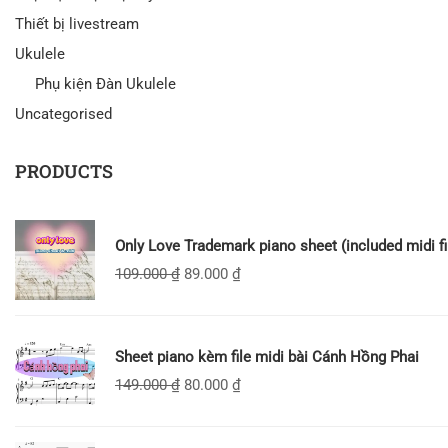
Thiết bị livestream
Ukulele
Phụ kiện Đàn Ukulele
Uncategorised
PRODUCTS
Only Love Trademark piano sheet (included midi fi
109.000
₫
89.000
₫
Sheet piano kèm file midi bài Cánh Hồng Phai
149.000
₫
80.000
₫