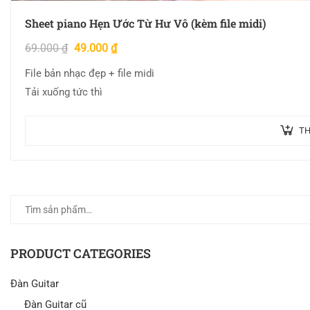
Sheet piano Hẹn Ước Từ Hư Vô (kèm file midi)
69.000
₫
49.000
₫
File bản nhạc đẹp + file midi
Tải xuống tức thì
TH
PRODUCT CATEGORIES
Đàn Guitar
Đàn Guitar cũ