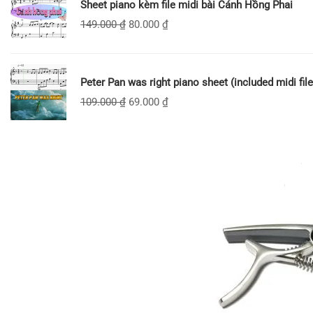
Sheet piano kèm file midi bài Cánh Hồng Phai
149.000
₫
80.000
₫
Peter Pan was right piano sheet (included midi file
109.000
₫
69.000
₫