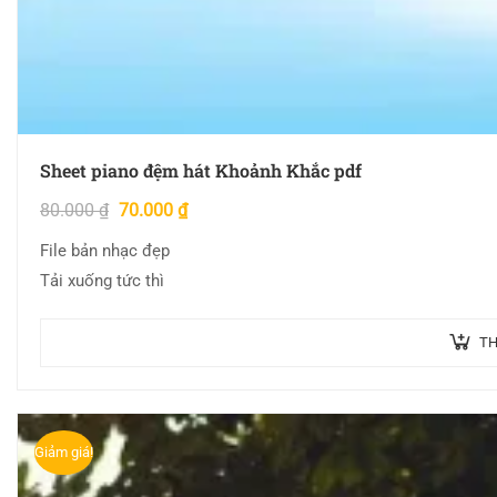
Sheet piano đệm hát Khoảnh Khắc pdf
80.000
₫
70.000
₫
File bản nhạc đẹp
Tải xuống tức thì
TH
Giảm giá!