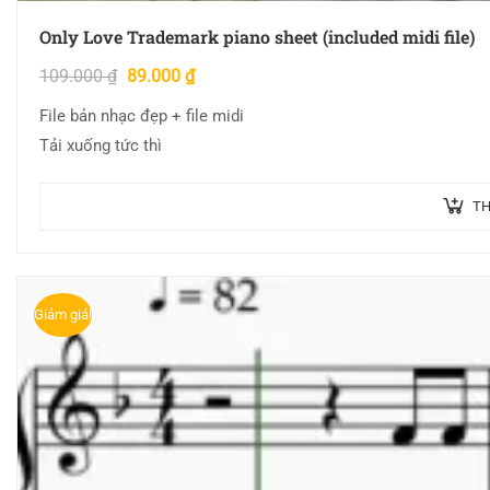
Only Love Trademark piano sheet (included midi file)
109.000
₫
89.000
₫
File bản nhạc đẹp + file midi
Tải xuống tức thì
TH
Giảm giá!