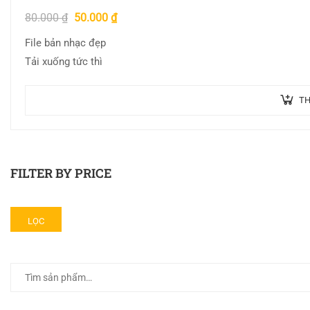
80.000
₫
50.000
₫
File bản nhạc đẹp
Tải xuống tức thì
TH
FILTER BY PRICE
LỌC