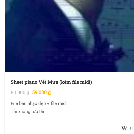
Sheet piano Vết Mưa (kèm file midi)
80.000
₫
59.000
₫
File bản nhạc đẹp + file midi
Tải xuống tức thì
TH