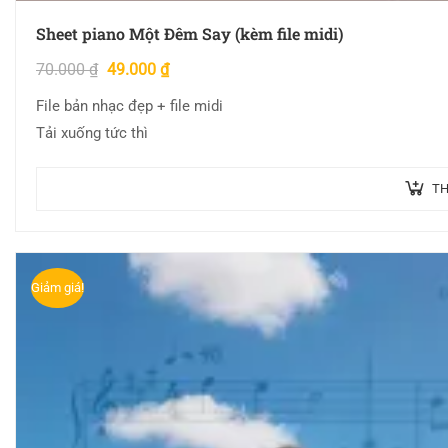
Sheet piano Một Đêm Say (kèm file midi)
70.000
₫
49.000
₫
File bản nhạc đẹp + file midi
Tải xuống tức thì
TH
Giảm giá!