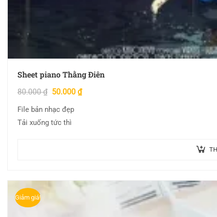
Sheet piano Thằng Điên
80.000
₫
50.000
₫
File bản nhạc đẹp
Tải xuống tức thì
TH
Giảm giá!