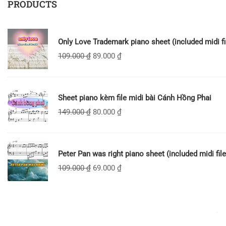
PRODUCTS
Only Love Trademark piano sheet (included midi fi
109.000
₫
89.000
₫
Sheet piano kèm file midi bài Cánh Hồng Phai
149.000
₫
80.000
₫
Peter Pan was right piano sheet (included midi file
109.000
₫
69.000
₫