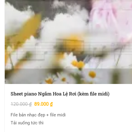
Sheet piano Ngắm Hoa Lệ Rơi (kèm file midi)
120.000
₫
89.000
₫
File bản nhạc đẹp + file midi
Tải xuống tức thì