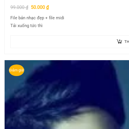
99.000
₫
50.000
₫
File bản nhạc đẹp + file midi
Tải xuống tức thì
TH
Giảm giá!