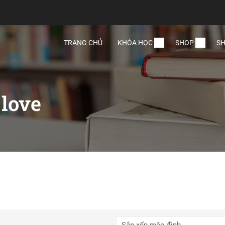
TRANG CHỦ
KHÓA HỌC
SHOP
SH
 love