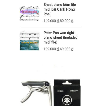
Sheet piano kèm file
midi bài Cánh Hồng
Phai
149.000
₫
80.000
₫
Peter Pan was right
piano sheet (included
midi file)
109.000
₫
69.000
₫