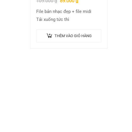
109.000
₫
89.000
₫
File bản nhạc đẹp + file midi
Tải xuống tức thì
THÊM VÀO GIỎ HÀNG