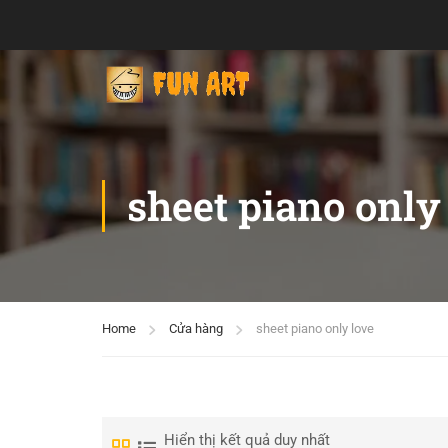
sheet piano only
Home
Cửa hàng
sheet piano only love
Hiển thị kết quả duy nhất