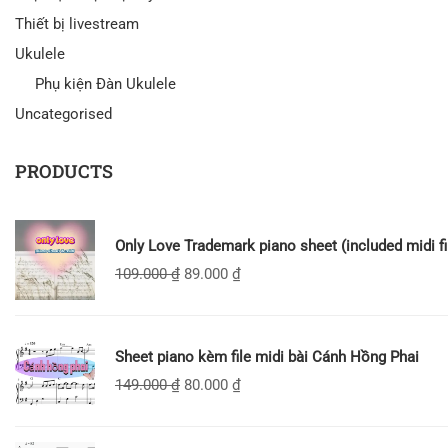
Thiết bị livestream
Ukulele
Phụ kiện Đàn Ukulele
Uncategorised
PRODUCTS
Only Love Trademark piano sheet (included midi fi
109.000
₫
89.000
₫
Sheet piano kèm file midi bài Cánh Hồng Phai
149.000
₫
80.000
₫