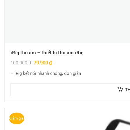
iRig thu âm – thiết bị thu âm iRig
100.000
₫
79.900
₫
– iRig kết nối nhanh chóng, đơn giản
TH
Giảm giá!