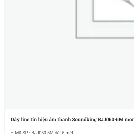
Dây line tín hiệu âm thanh Soundking BJJ050-5M mon
– Mã SP : BJJ050-5M dài 5 mét