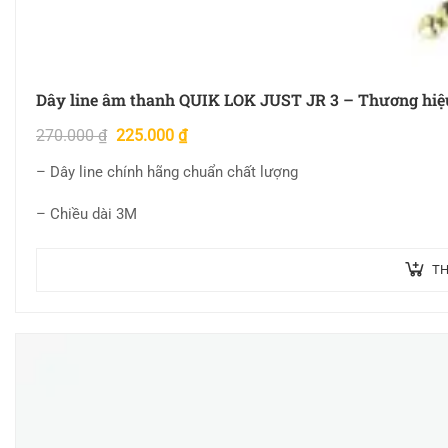
Dây line âm thanh QUIK LOK JUST JR 3 – Thương hiệu 
270.000
₫
225.000
₫
– Dây line chính hãng chuẩn chất lượng
– Chiều dài 3M
TH