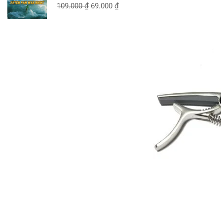
109.000
₫
69.000
₫