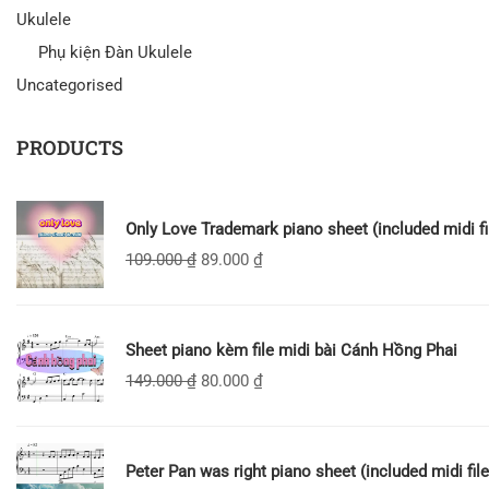
Ukulele
Phụ kiện Đàn Ukulele
Uncategorised
PRODUCTS
Only Love Trademark piano sheet (included midi fi
109.000
₫
89.000
₫
Sheet piano kèm file midi bài Cánh Hồng Phai
149.000
₫
80.000
₫
Peter Pan was right piano sheet (included midi file