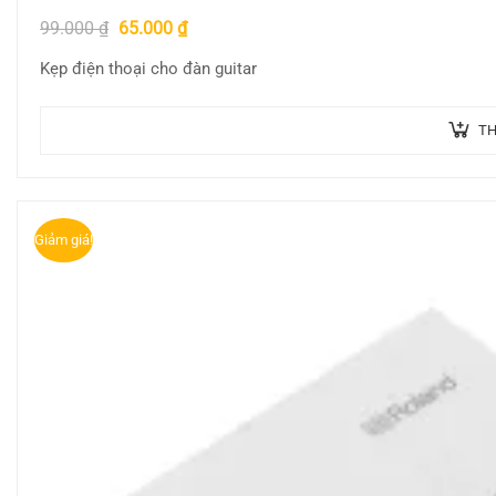
99.000
₫
65.000
₫
Kẹp điện thoại cho đàn guitar
TH
Giảm giá!