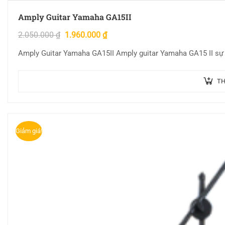
Amply Guitar Yamaha GA15II
2.050.000
₫
1.960.000
₫
Amply Guitar Yamaha GA15II Amply guitar Yamaha GA15 II sự
TH
Giảm giá!