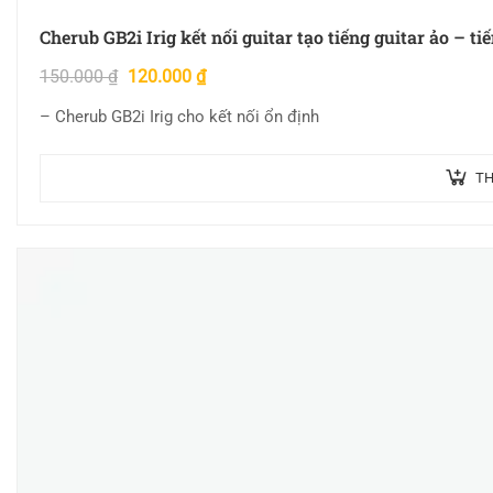
Cherub GB2i Irig kết nối guitar tạo tiếng guitar ảo – ti
150.000
₫
120.000
₫
– Cherub GB2i Irig cho kết nối ổn định
TH