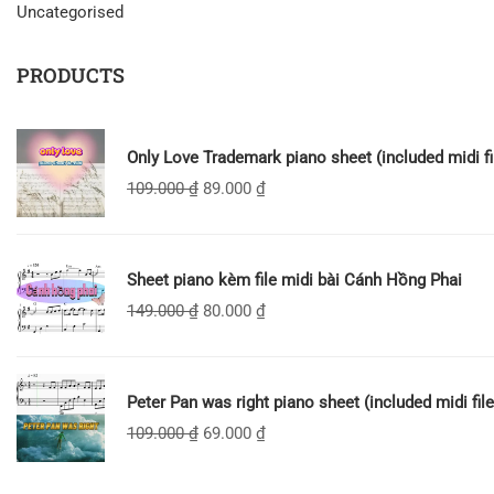
Uncategorised
PRODUCTS
Only Love Trademark piano sheet (included midi fi
109.000
₫
89.000
₫
Sheet piano kèm file midi bài Cánh Hồng Phai
149.000
₫
80.000
₫
Peter Pan was right piano sheet (included midi file
109.000
₫
69.000
₫