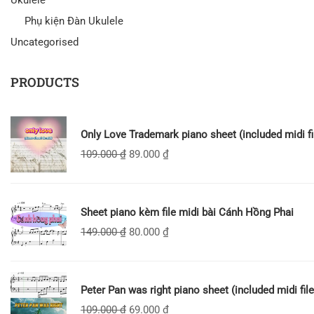
Ukulele
Phụ kiện Đàn Ukulele
Uncategorised
PRODUCTS
Only Love Trademark piano sheet (included midi fi
109.000
₫
89.000
₫
Sheet piano kèm file midi bài Cánh Hồng Phai
149.000
₫
80.000
₫
Peter Pan was right piano sheet (included midi file
109.000
₫
69.000
₫