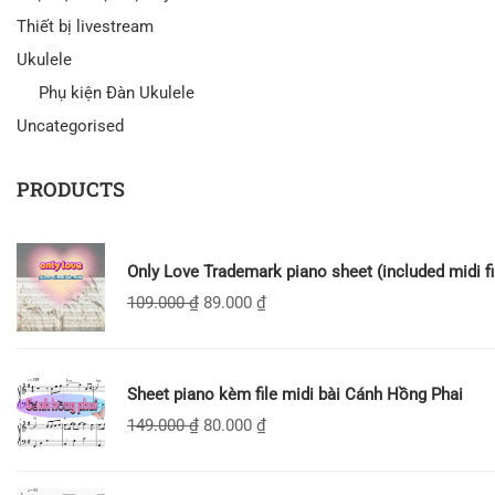
Thiết bị livestream
Ukulele
Phụ kiện Đàn Ukulele
Uncategorised
PRODUCTS
Only Love Trademark piano sheet (included midi fi
109.000
₫
89.000
₫
Sheet piano kèm file midi bài Cánh Hồng Phai
149.000
₫
80.000
₫