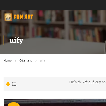
uify
Home
Cửa hàng
uify
Hiển thị kết quả duy nh