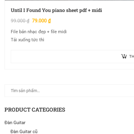
Until I Found You piano sheet pdf + midi
99.000
₫
79.000
₫
File bản nhạc đẹp + file midi
Tải xuống tức thì
TH
PRODUCT CATEGORIES
Đàn Guitar
Đàn Guitar cũ