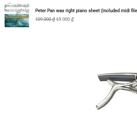
Peter Pan was right piano sheet (included midi file
109.000
₫
69.000
₫