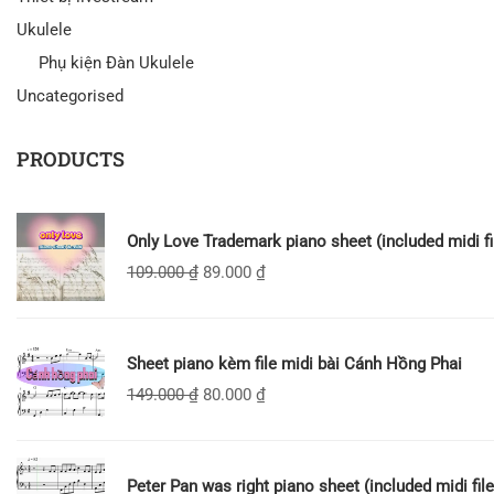
Ukulele
Phụ kiện Đàn Ukulele
Uncategorised
PRODUCTS
Only Love Trademark piano sheet (included midi fi
109.000
₫
89.000
₫
Sheet piano kèm file midi bài Cánh Hồng Phai
149.000
₫
80.000
₫
Peter Pan was right piano sheet (included midi file