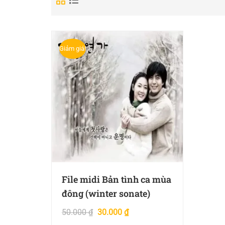
Giảm giá!
File midi Bản tình ca mùa
đông (winter sonate)
50.000
₫
30.000
₫