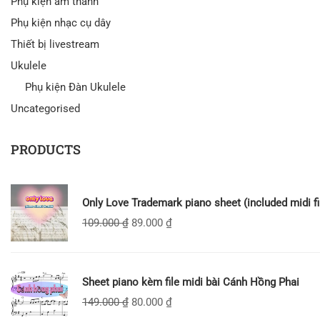
Phụ kiện âm thanh
Phụ kiện nhạc cụ dây
Thiết bị livestream
Ukulele
Phụ kiện Đàn Ukulele
Uncategorised
PRODUCTS
Only Love Trademark piano sheet (included midi fi
109.000
₫
89.000
₫
Sheet piano kèm file midi bài Cánh Hồng Phai
149.000
₫
80.000
₫