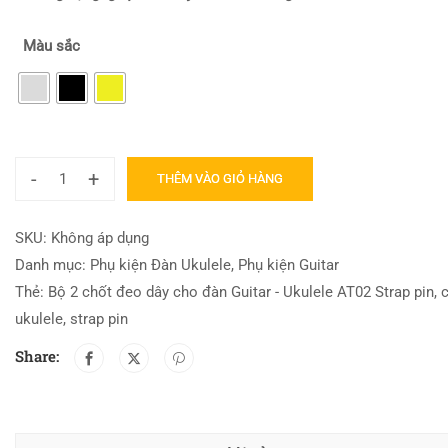
Màu sắc
-
+
THÊM VÀO GIỎ HÀNG
SKU:
Không áp dụng
Danh mục:
Phụ kiện Đàn Ukulele
,
Phụ kiện Guitar
Thẻ:
Bộ 2 chốt đeo dây cho đàn Guitar - Ukulele AT02 Strap pin
,
ukulele
,
strap pin
Share: