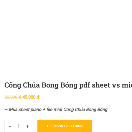
Công Chúa Bong Bóng pdf sheet vs mid
80.000
₫
45.000
₫
– Mua sheet piano + file midi Công Chúa Bong Bóng
-
+
THÊM VÀO GIỎ HÀNG