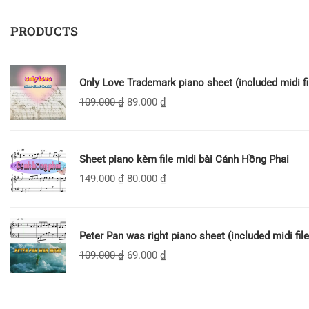
PRODUCTS
Only Love Trademark piano sheet (included midi fi
109.000
₫
89.000
₫
Sheet piano kèm file midi bài Cánh Hồng Phai
149.000
₫
80.000
₫
Peter Pan was right piano sheet (included midi file
109.000
₫
69.000
₫