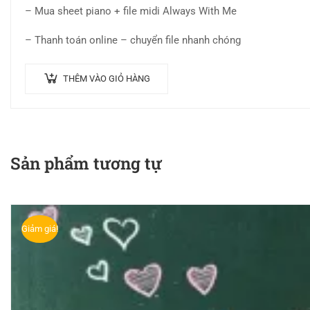
– Mua sheet piano + file midi Always With Me
5.00
5
sao
– Thanh toán online – chuyển file nhanh chóng
THÊM VÀO GIỎ HÀNG
Sản phẩm tương tự
Giảm giá!