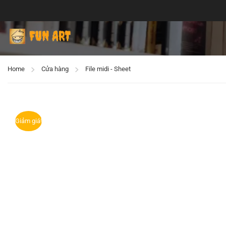
Home
Cửa hàng
File midi - Sheet
Giảm giá!