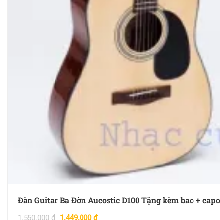
Đàn Guitar Ba Đờn Aucostic D100 Tặng kèm bao + capo
1.550.000
₫
1.449.000
₫