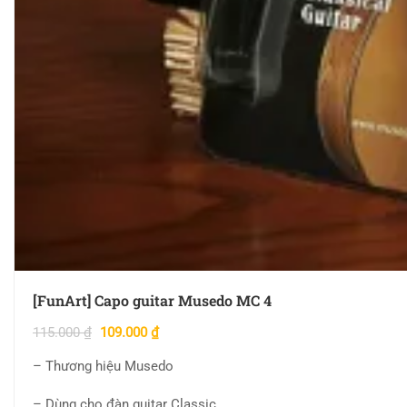
[FunArt] Capo guitar Musedo MC 4
115.000
₫
109.000
₫
– Thương hiệu Musedo
– Dùng cho đàn guitar Classic