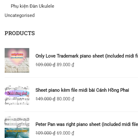
Phụ kiện Đàn Ukulele
Uncategorised
PRODUCTS
Only Love Trademark piano sheet (included midi fi
109.000
₫
89.000
₫
Sheet piano kèm file midi bài Cánh Hồng Phai
149.000
₫
80.000
₫
Peter Pan was right piano sheet (included midi file
109.000
₫
69.000
₫