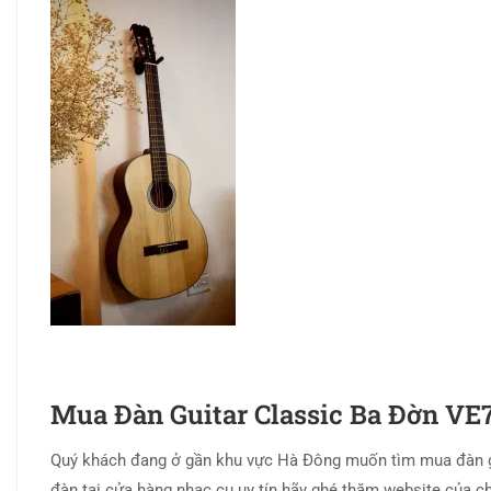
Mua Đàn Guitar Classic Ba Đờn VE
Quý khách đang ở gần khu vực Hà Đông muốn tìm mua đàn g
đàn tại cửa hàng nhạc cụ uy tín hãy ghé thăm website của c