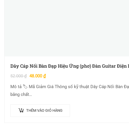
Dây Cáp Nối Bàn Đạp Hiệu Ứng (phơ) Đàn Guitar Điện 
52.000
₫
48.000
₫
Mô tả 🏷 Mã Giảm Giá Thông số kỹ thuật Dây Cáp Nối Bàn Đạ
bằng chất…
THÊM VÀO GIỎ HÀNG