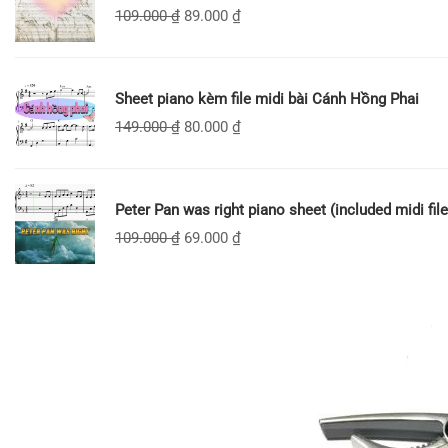
109.000
₫
89.000
₫
Sheet piano kèm file midi bài Cánh Hồng Phai
149.000
₫
80.000
₫
Peter Pan was right piano sheet (included midi file
109.000
₫
69.000
₫