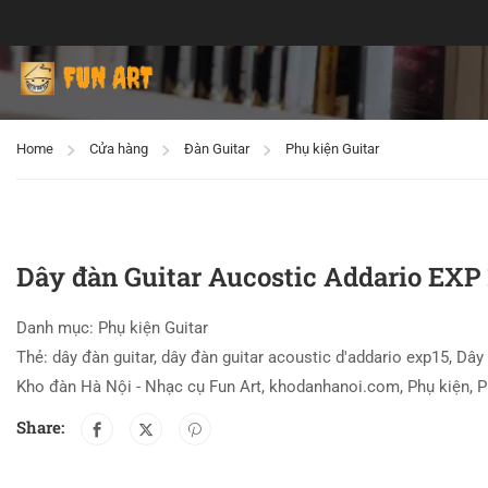
Home
Cửa hàng
Đàn Guitar
Phụ kiện Guitar
Dây đàn Guitar Aucostic Addario EXP 1
Danh mục:
Phụ kiện Guitar
Thẻ:
dây đàn guitar
,
dây đàn guitar acoustic d'addario exp15
,
Dây 
Kho đàn Hà Nội - Nhạc cụ Fun Art
,
khodanhanoi.com
,
Phụ kiện
,
P
Share: