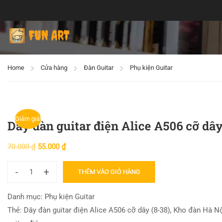
Home
Cửa hàng
Đàn Guitar
Phụ kiện Guitar
Giảm giá!
Dây đàn guitar điện Alice A506 cỡ dây
70.000
₫
55.000
₫
-
+
THÊM VÀO GIỎ HÀNG
Danh mục:
Phụ kiện Guitar
Thẻ:
Dây đàn guitar điện Alice A506 cỡ dây (8-38)
,
Kho đàn Hà Nộ