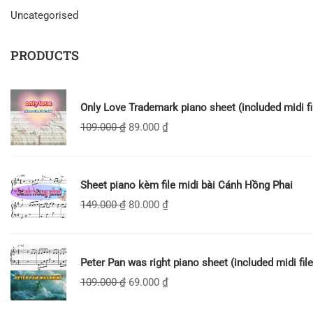
Uncategorised
PRODUCTS
Only Love Trademark piano sheet (included midi fi
109.000
₫
89.000
₫
Sheet piano kèm file midi bài Cánh Hồng Phai
149.000
₫
80.000
₫
Peter Pan was right piano sheet (included midi file
109.000
₫
69.000
₫