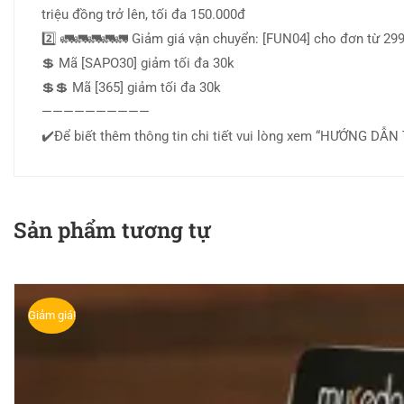
triệu đồng trở lên, tối đa 150.000đ
2️⃣ 🚛🚛🚛🚛🚛 Giảm giá vận chuyển: [FUN04] cho đơn từ 299.
💲 Mã [SAPO30] giảm tối đa 30k
💲💲 Mã [365] giảm tối đa 30k
——————————
✔️Để biết thêm thông tin chi tiết vui lòng xem “HƯỚNG DẪ
Sản phẩm tương tự
Giảm giá!