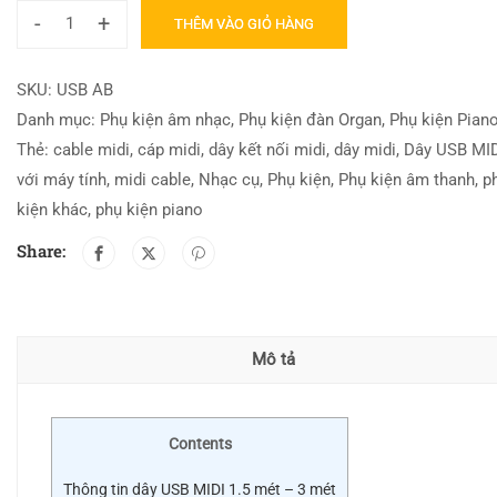
-
+
THÊM VÀO GIỎ HÀNG
SKU:
USB AB
Danh mục:
Phụ kiện âm nhạc
,
Phụ kiện đàn Organ
,
Phụ kiện Pian
Thẻ:
cable midi
,
cáp midi
,
dây kết nối midi
,
dây midi
,
Dây USB MID
với máy tính
,
midi cable
,
Nhạc cụ
,
Phụ kiện
,
Phụ kiện âm thanh
,
p
kiện khác
,
phụ kiện piano
Share:
Mô tả
Contents
Thông tin dây USB MIDI 1.5 mét – 3 mét