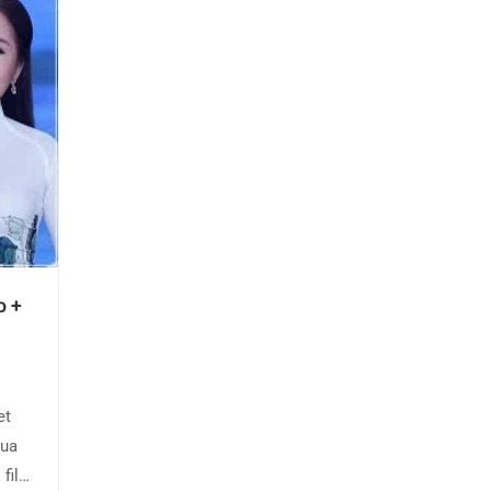
o +
et
mua
file