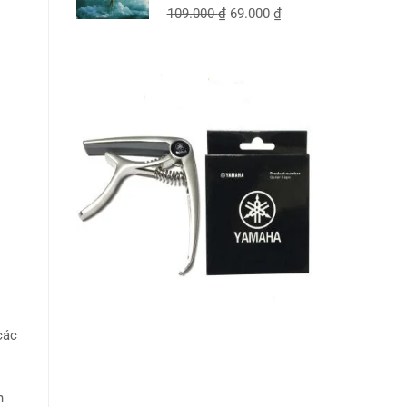
109.000
₫
69.000
₫
các
n