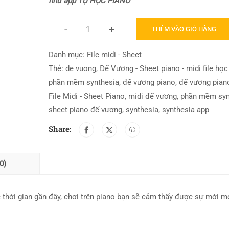
như app TỰ HỌC PIANO
-
+
THÊM VÀO GIỎ HÀNG
Danh mục:
File midi - Sheet
Thẻ:
de vuong
,
Đế Vương - Sheet piano - midi file học
phần mềm synthesia
,
đế vương piano
,
đế vương pian
File Midi - Sheet Piano
,
midi đế vương
,
phần mềm syn
sheet piano đế vương
,
synthesia
,
synthesia app
Share:
0)
ẻ thời gian gần đây, chơi trên piano bạn sẽ cảm thấy được sự mới m