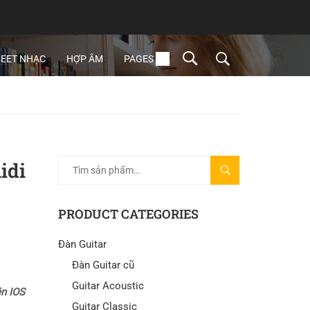
EET NHẠC
HỢP ÂM
PAGES
idi
TÌM
KIẾM
PRODUCT CATEGORIES
Đàn Guitar
Đàn Guitar cũ
Guitar Acoustic
ên IOS
Guitar Classic