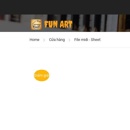
Home
Cửa hàng
File midi - Sheet
Giảm giá!