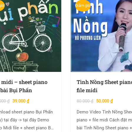
iá!
Giảm giá!
e midi – sheet piano
Tình Nồng Sheet pian
 bài Bụi Phấn
file midi
000
₫
39.000
₫
80.000
₫
50.000
₫
load sheet piano Bụi Phấn
Demo Video Tình Nồng She
ại đây -> tại đây Demo
piano + file midi Cách đặt 
o Midi file + sheet piano Bụi
bài Tình Nồng Sheet piano + 