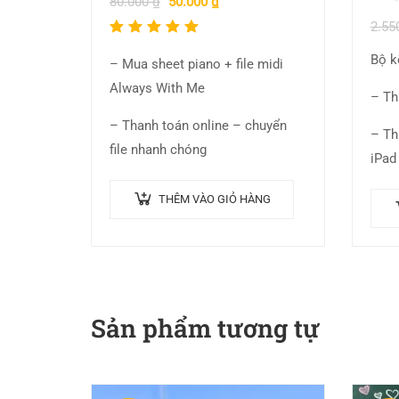
80.000
₫
50.000
₫
Được xếp
2.55
hạng
Bộ k
– Mua sheet piano + file midi
5.00
5
Always With Me
sao
– Th
– Thanh toán online – chuyển
– Th
file nhanh chóng
iPad
THÊM VÀO GIỎ HÀNG
Sản phẩm tương tự