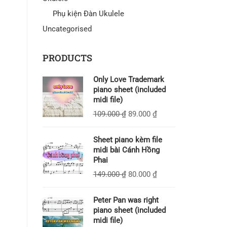
Phụ kiện Đàn Ukulele
Uncategorised
PRODUCTS
Only Love Trademark
piano sheet (included
midi file)
109.000
₫
89.000
₫
Sheet piano kèm file
midi bài Cánh Hồng
Phai
149.000
₫
80.000
₫
Peter Pan was right
piano sheet (included
midi file)