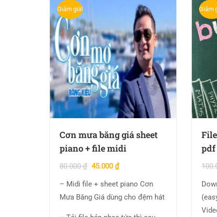
Giảm giá!
Giảm g
Cơn mưa băng giá sheet
Fil
piano + file midi
pdf
80.000
₫
45.000
₫
100.
– Midi file + sheet piano Cơn
Down
Mưa Băng Giá dùng cho đệm hát
(easy) t
Vide