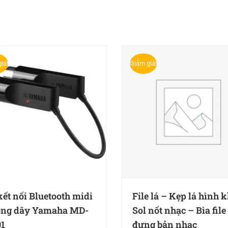
iá!
Giảm giá!
kết nối Bluetooth midi
File lá – Kẹp lá hình 
ng dây Yamaha MD-
Sol nốt nhạc – Bìa file
1
đựng bản nhạc