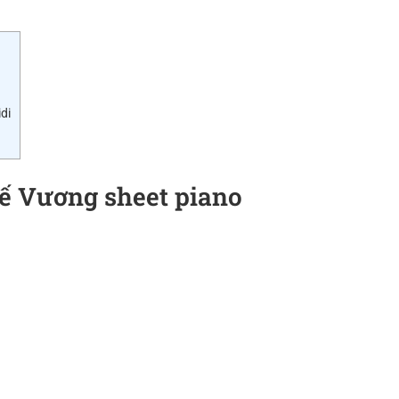
di
ế Vương sheet piano