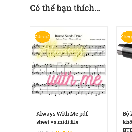
Có thể bạn thích…
Giảm giá!
Giảm g
Always With Me pdf
Bộ 
sheet vs midi file
khô
BT0