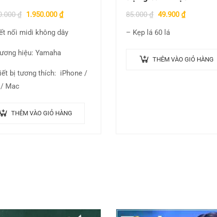
0.000
₫
1.950.000
₫
85.000
₫
49.900
₫
ết nối midi không dây
– Kẹp lá 60 lá
ương hiệu: Yamaha
THÊM VÀO GIỎ HÀNG
iết bị tương thích: iPhone /
 / Mac
THÊM VÀO GIỎ HÀNG