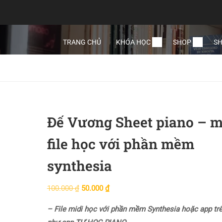
TRANG CHỦ
KHÓA HỌC
SHOP
SH
Đế Vương Sheet piano – m
file học với phần mềm
synthesia
100.000
₫
50.000
₫
– File midi học với phần mềm Synthesia hoặc app tr