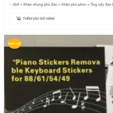
– Ghế + Khăn nhung phủ đàn + Khăn phủ phím + Ống sấy đàn
THÊM VÀO GIỎ HÀNG
Giảm giá!