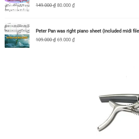
149.000
₫
80.000
₫
Peter Pan was right piano sheet (included midi file
109.000
₫
69.000
₫