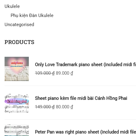
Ukulele
Phụ kiện Đàn Ukulele
Uncategorised
PRODUCTS
Only Love Trademark piano sheet (included midi fi
109.000
₫
89.000
₫
Sheet piano kèm file midi bài Cánh Hồng Phai
149.000
₫
80.000
₫
Peter Pan was right piano sheet (included midi file