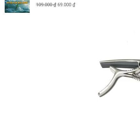
109.000
₫
69.000
₫