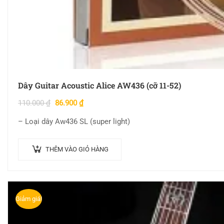
Dây Guitar Acoustic Alice AW436 (cỡ 11-52)
110.000
₫
86.900
₫
– Loại dây Aw436 SL (super light)
THÊM VÀO GIỎ HÀNG
Giảm giá!